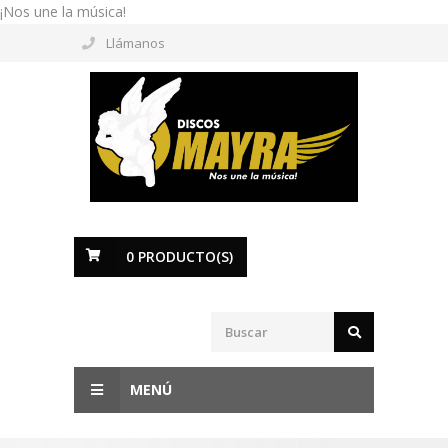
¡Nos une la música!
Llámanos
0
PRODUCTO(S)
MENÚ