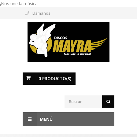
¡Nos une la música!
Llámanos
0
PRODUCTO(S)
MENÚ