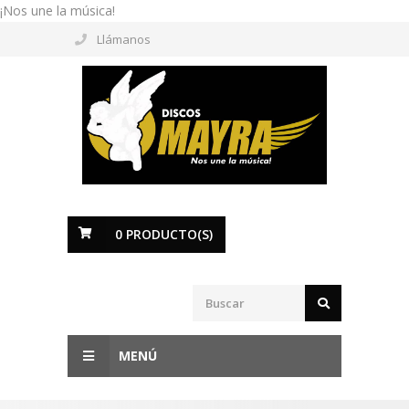
¡Nos une la música!
Llámanos
0
PRODUCTO(S)
MENÚ