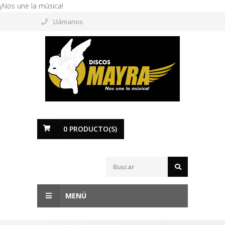
¡Nos une la música!
Llámanos
0
PRODUCTO(S)
MENÚ