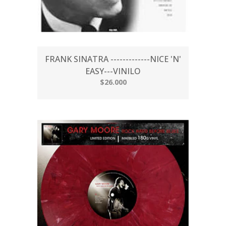
FRANK SINATRA -------------NICE 'N'
EASY---VINILO
$26.000