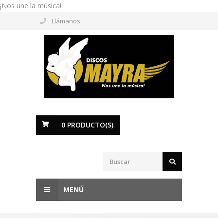
¡Nos une la música!
Llámanos
0
PRODUCTO(S)
MENÚ