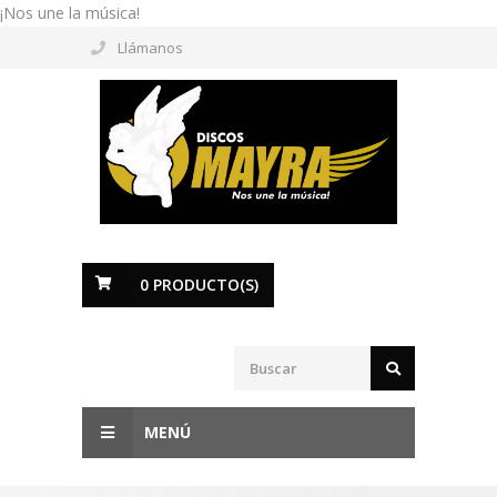
¡Nos une la música!
Llámanos
0
PRODUCTO(S)
MENÚ