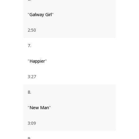
"
Galway Girl
"
2:50
7.
"
Happier
"
3:27
8.
"
New Man
"
3:09
9.