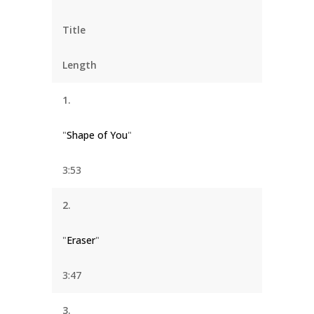
Title
Length
1.
"
Shape of You
"
3:53
2.
"
Eraser
"
3:47
3.