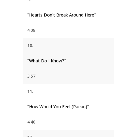
"
Hearts Don't Break Around Here
"
4:08
10.
"
What Do I Know?
"
3:57
11.
"
How Would You Feel (Paean)
"
4:40