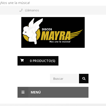
¡Nos une la música!
Llámanos
0
PRODUCTO(S)
MENÚ