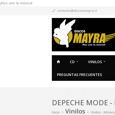
¡Nos une la música!
contacto@discosmayra.cl
CD
VINILOS
PREGUNTAS FRECUENTES
DEPECHE MODE - 
Vinilos
Inicio
Vinilos - Músic