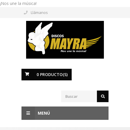
¡Nos une la música!
Llámanos
0
PRODUCTO(S)
MENÚ