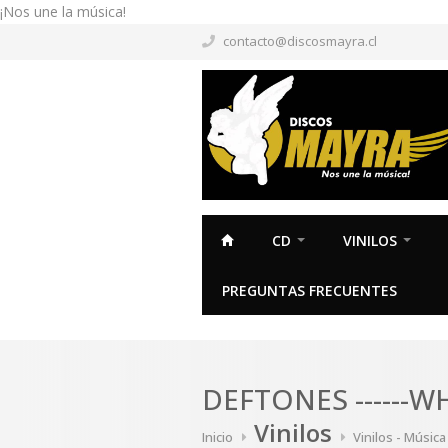
¡Nos une la música!
contacto@discosmayra.cl
CD
VINILOS
PREGUNTAS FRECUENTES
DEFTONES ------W
Vinilos
Inicio
Vinilos - Músic