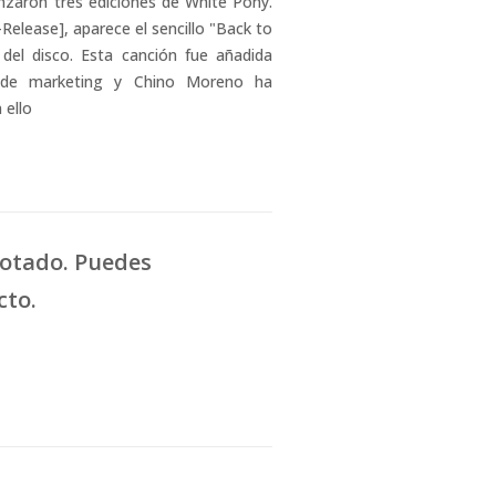
nzaron tres ediciones de White Pony.
Release], aparece el sencillo "Back to
del disco. Esta canción fue añadida
 de marketing y Chino Moreno ha
 ello
gotado. Puedes
cto.