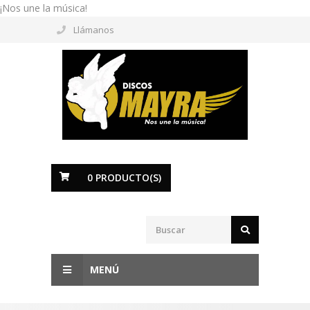
¡Nos une la música!
Llámanos
0
PRODUCTO(S)
MENÚ