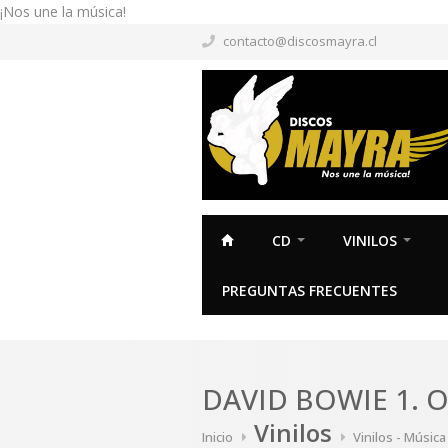
¡Nos une la música!
contacto@discosmayra.cl
CD
VINILOS
PREGUNTAS FRECUENTES
DAVID BOWIE 1. 
Vinilos
Inicio
Vinilos - Músic