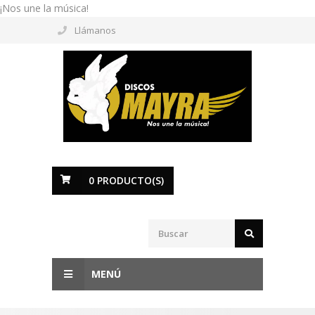
¡Nos une la música!
Llámanos
0
PRODUCTO(S)
MENÚ