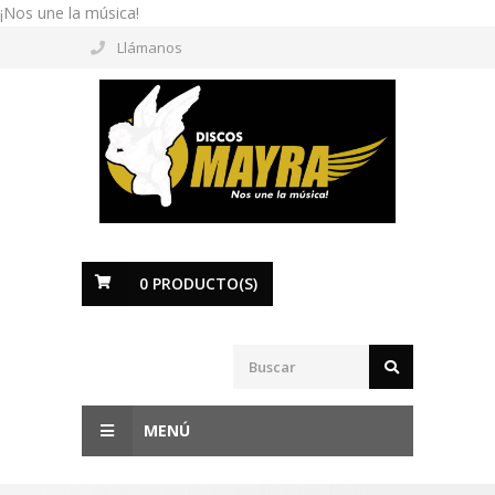
¡Nos une la música!
Llámanos
0
PRODUCTO(S)
MENÚ