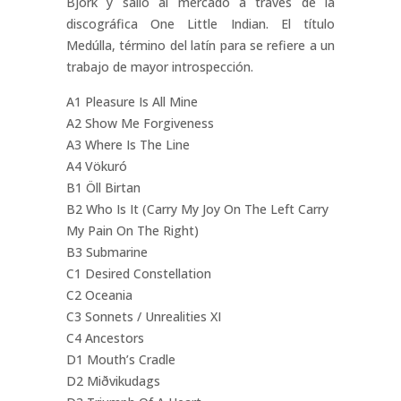
Björk y salió al mercado a través de la
discográfica One Little Indian. El título
Medúlla, término del latín para se refiere a un
trabajo de mayor introspección.
A1 Pleasure Is All Mine
A2 Show Me Forgiveness
A3 Where Is The Line
A4 Vökuró
B1 Öll Birtan
B2 Who Is It (Carry My Joy On The Left Carry
My Pain On The Right)
B3 Submarine
C1 Desired Constellation
C2 Oceania
C3 Sonnets / Unrealities XI
C4 Ancestors
D1 Mouth’s Cradle
D2 Miðvikudags