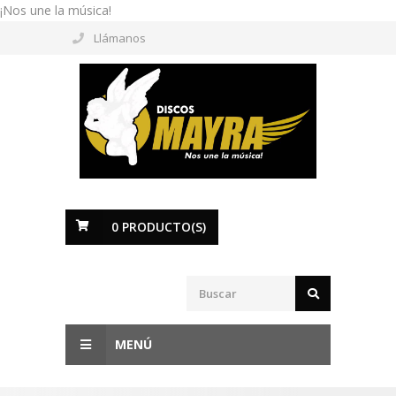
¡Nos une la música!
Llámanos
0
PRODUCTO(S)
MENÚ