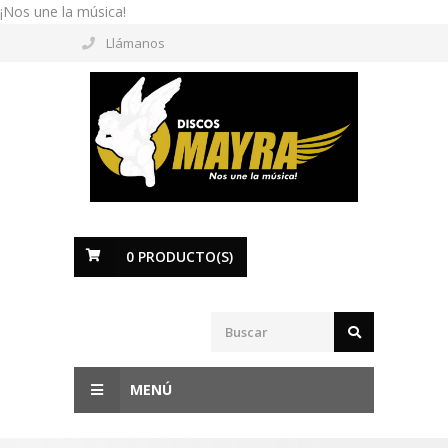
¡Nos une la música!
Llámanos
0
PRODUCTO(S)
MENÚ