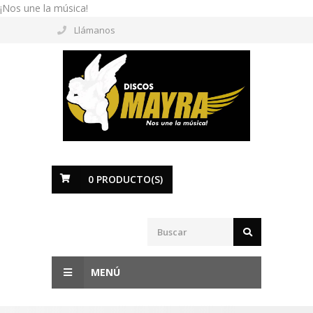
¡Nos une la música!
Llámanos
0
PRODUCTO(S)
MENÚ