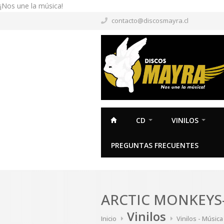
¡Nos une la música!
contacto@discosmayra.cl
CD
VINILOS
PREGUNTAS FRECUENTES
ARCTIC MONKEYS-
Vinilos
Inicio
Vinilos - Músic