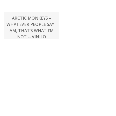
ARCTIC MONKEYS ‎–
WHATEVER PEOPLE SAY I
AM, THAT’S WHAT I’M
NOT -- VINILO
$58.000