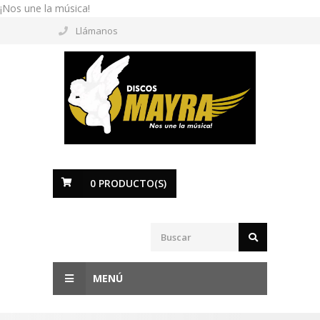
¡Nos une la música!
Llámanos
0
PRODUCTO(S)
MENÚ